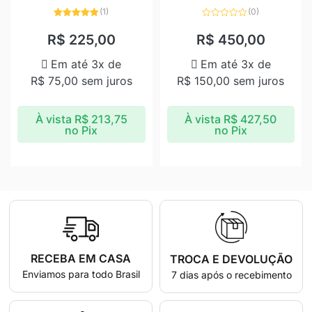
(1)
(0)
Avaliação
Avaliação
5.00
de 5
0
R$
225,00
R$
450,00
de
5
Em até 3x de
Em até 3x de
R$
75,00
sem juros
R$
150,00
sem juros
À vista
R$
213,75
À vista
R$
427,50
no Pix
no Pix
RECEBA EM CASA
TROCA E DEVOLUÇÃO
Enviamos para todo Brasil
7 dias após o recebimento