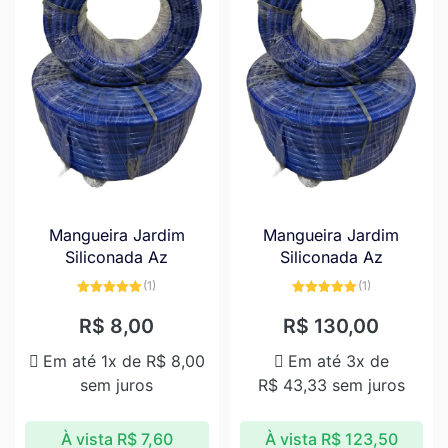
Mangueira Jardim
Mangueira Jardim
Siliconada Az
Siliconada Az
(1)
(1)
Avaliação
Avaliação
5.00
de 5
5.00
de 5
R$
8,00
R$
130,00
Em até 1x de
R$
8,00
Em até 3x de
sem juros
R$
43,33
sem juros
À vista
R$
7,60
À vista
R$
123,50