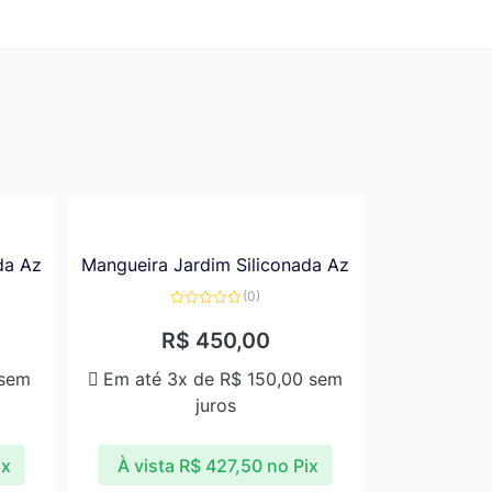
da Az
Mangueira Jardim Siliconada Az
(0)
Avaliação
0
R$
450,00
de
5
sem
Em até 3x de
R$
150,00
sem
juros
ix
À vista
R$
427,50
no Pix