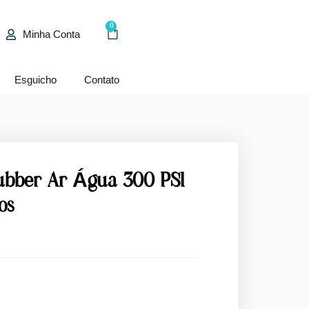
0
Minha Conta
Esguicho
Contato
bber Ar Água 300 PSI
os