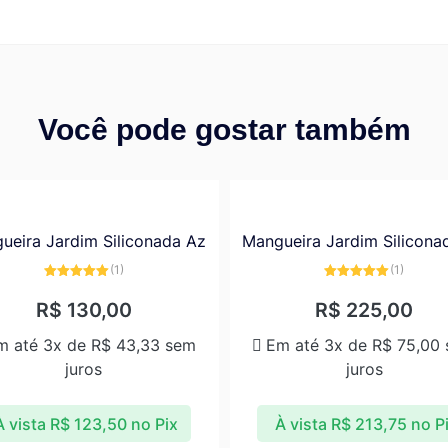
Você pode gostar também
ueira Jardim Siliconada Az
Mangueira Jardim Silicona
(1)
(1)
Avaliação
Avaliação
5.00
de 5
5.00
de 5
R$
130,00
R$
225,00
m até 3x de
R$
43,33
sem
Em até 3x de
R$
75,00
juros
juros
À vista
R$
123,50
no Pix
À vista
R$
213,75
no P