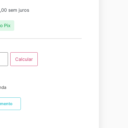
,00
sem juros
o Pix
Calcular
nda
amento