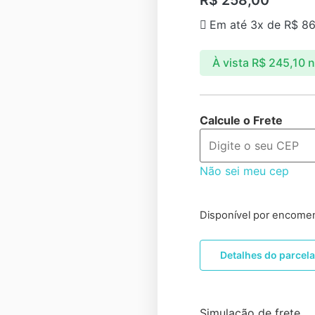
Em até 3x de
R$
86
À vista
R$
245,10
n
Calcule o Frete
Não sei meu cep
Disponível por encome
Detalhes do parcel
Simulação de frete