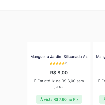
Mangueira Jardim Siliconada Az
Mang
(1)
Avaliação
5.00
de 5
R$
8,00
Em até 1x de
R$
8,00
sem
E
juros
À vista
R$
7,60
no Pix