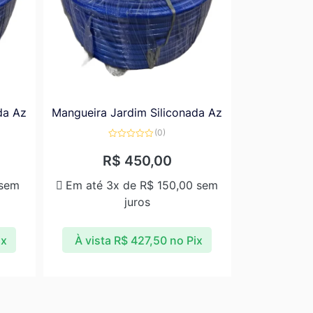
da Az
Mangueira Jardim Siliconada Az
(0)
Avaliação
0
R$
450,00
de
5
sem
Em até 3x de
R$
150,00
sem
juros
ix
À vista
R$
427,50
no Pix