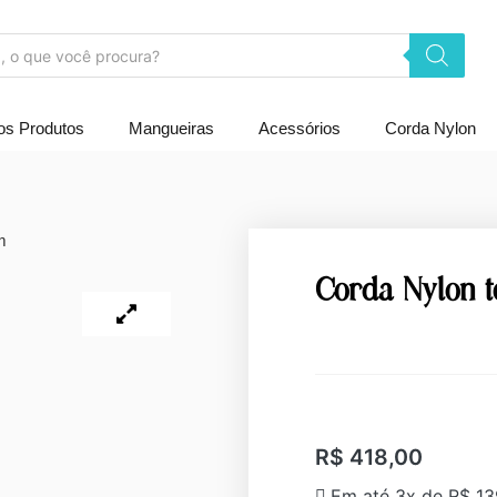
os Produtos
Mangueiras
Acessórios
Corda Nylon
m
Corda Nylon 
R$
418,00
Em até 3x de
R$
13