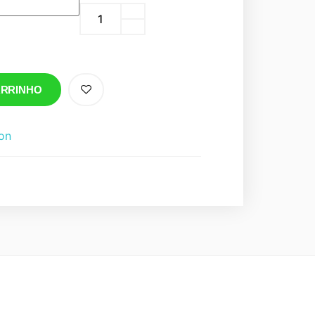
ARRINHO
on