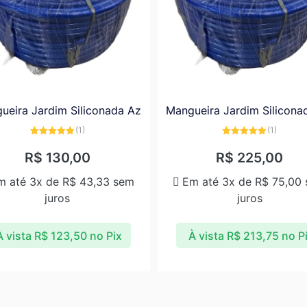
ueira Jardim Siliconada Az
Mangueira Jardim Silicona
(1)
(1)
Avaliação
Avaliação
5.00
de 5
5.00
de 5
R$
130,00
R$
225,00
m até 3x de
R$
43,33
sem
Em até 3x de
R$
75,00
juros
juros
À vista
R$
123,50
no Pix
À vista
R$
213,75
no P