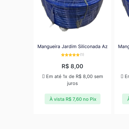
Mangueira Jardim Siliconada Az
Mang
(1)
Avaliação
5.00
de 5
R$
8,00
Em até 1x de
R$
8,00
sem
E
juros
À vista
R$
7,60
no Pix