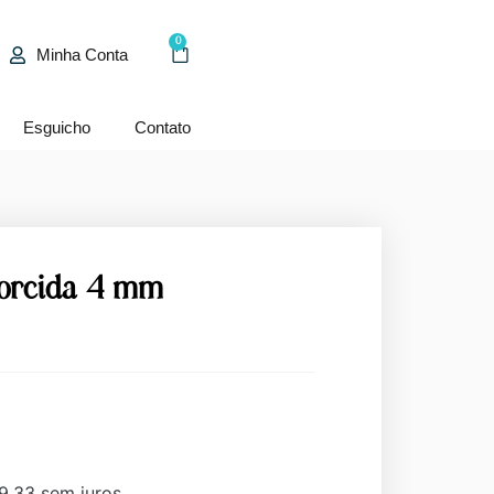
0
Minha Conta
Esguicho
Contato
torcida 4 mm
9,33
sem juros