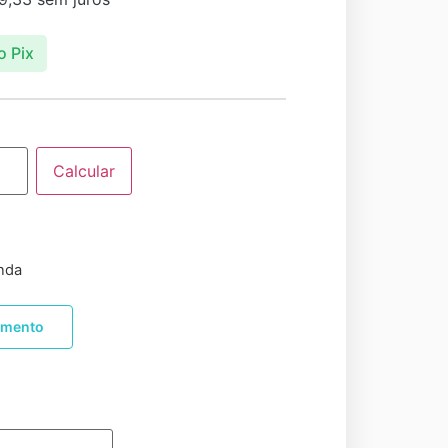
o Pix
Calcular
nda
amento