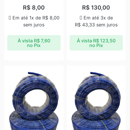
Avaliação
Avaliação
5.00
de 5
5.00
de 5
R$
8,00
R$
130,00
Em até 1x de
R$
8,00
Em até 3x de
sem juros
R$
43,33
sem juros
À vista
R$
7,60
À vista
R$
123,50
no Pix
no Pix